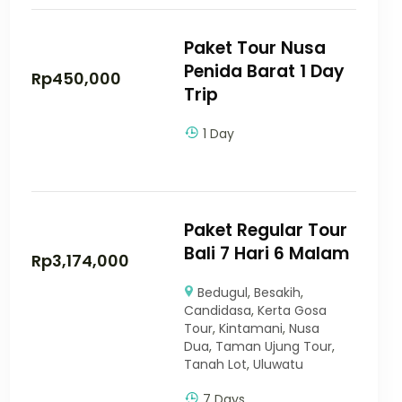
Paket Tour Nusa
Penida Barat 1 Day
Rp
450,000
Trip
1 Day
Paket Regular Tour
Bali 7 Hari 6 Malam
Rp
3,174,000
Bedugul
,
Besakih
,
Candidasa
,
Kerta Gosa
Tour
,
Kintamani
,
Nusa
Dua
,
Taman Ujung Tour
,
Tanah Lot
,
Uluwatu
7 Days