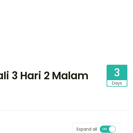
3
li 3 Hari 2 Malam
Days
Expand all