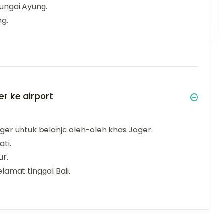
Sungai Ayung.
ng.
er ke airport
ger untuk belanja oleh-oleh khas Joger.
ti.
ur.
lamat tinggal Bali.