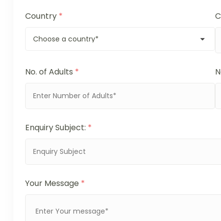
Country
*
C
No. of Adults
*
N
Enquiry Subject:
*
Your Message
*