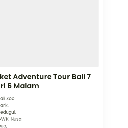
ket Adventure Tour Bali 7
ri 6 Malam
ali Zoo
ark
,
edugul
,
GWK
,
Nusa
Dua
,