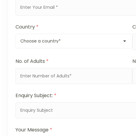
Country
*
C
No. of Adults
*
N
Enquiry Subject:
*
Your Message
*