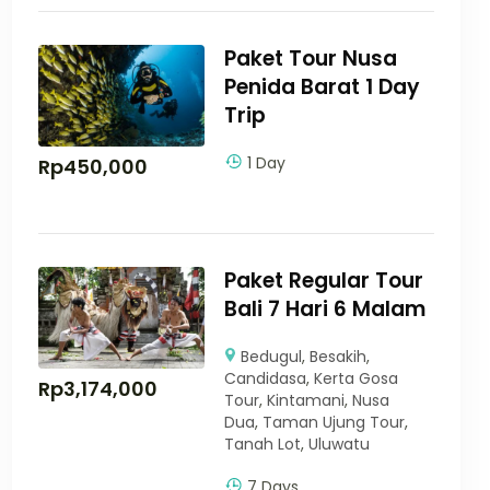
Paket Tour Nusa
Penida Barat 1 Day
Trip
1 Day
Rp
450,000
Paket Regular Tour
Bali 7 Hari 6 Malam
Bedugul
,
Besakih
,
Candidasa
,
Kerta Gosa
Rp
3,174,000
Tour
,
Kintamani
,
Nusa
Dua
,
Taman Ujung Tour
,
Tanah Lot
,
Uluwatu
7 Days