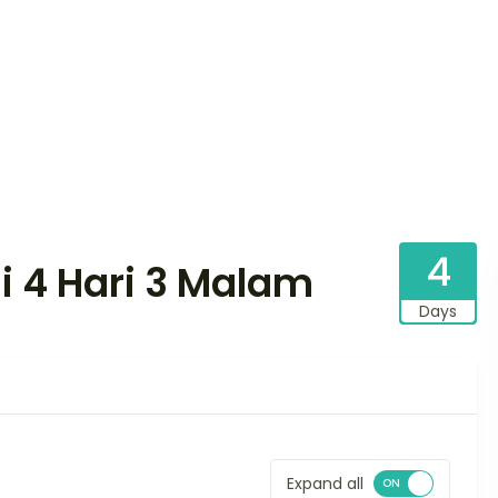
4
li 4 Hari 3 Malam
Days
Expand all